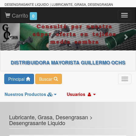
DESENGRASANTE LIQUIDO | LUBRICANTE, GRASA, DESENGRASAN
Carrito
Toggl
0
naviga
DISTRIBUIDORA MAYORISTA GUILLERMO OCHS
Principal
Buscar
Toggl
navig
Nuestros Productos
Usuarios
Lubricante, Grasa, Desengrasan >
Desengrasante Liquido