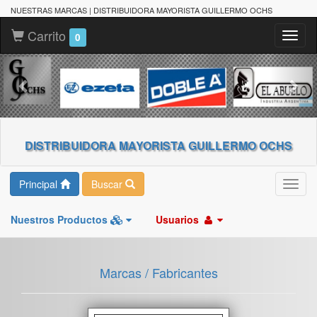
NUESTRAS MARCAS | DISTRIBUIDORA MAYORISTA GUILLERMO OCHS
Carrito
Toggl
0
naviga
DISTRIBUIDORA MAYORISTA GUILLERMO OCHS
Principal
Buscar
Toggl
navig
Nuestros Productos
Usuarios
Marcas / Fabricantes