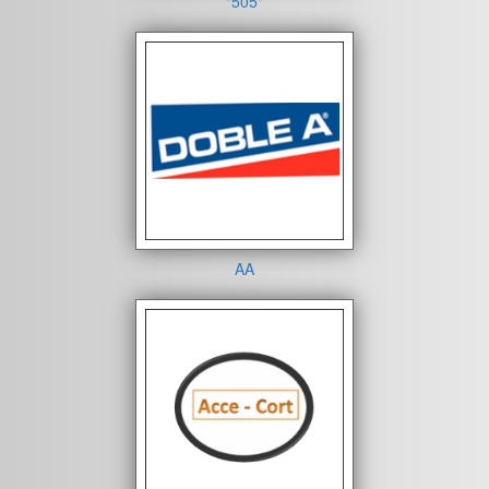
"505"
AA