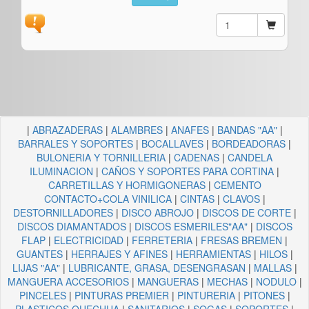
|
ABRAZADERAS
|
ALAMBRES
|
ANAFES
|
BANDAS "AA"
|
BARRALES Y SOPORTES
|
BOCALLAVES
|
BORDEADORAS
|
BULONERIA Y TORNILLERIA
|
CADENAS
|
CANDELA
ILUMINACION
|
CAÑOS Y SOPORTES PARA CORTINA
|
CARRETILLAS Y HORMIGONERAS
|
CEMENTO
CONTACTO+COLA VINILICA
|
CINTAS
|
CLAVOS
|
DESTORNILLADORES
|
DISCO ABROJO
|
DISCOS DE CORTE
|
DISCOS DIAMANTADOS
|
DISCOS ESMERILES"AA"
|
DISCOS
FLAP
|
ELECTRICIDAD
|
FERRETERIA
|
FRESAS BREMEN
|
GUANTES
|
HERRAJES Y AFINES
|
HERRAMIENTAS
|
HILOS
|
LIJAS "AA"
|
LUBRICANTE, GRASA, DESENGRASAN
|
MALLAS
|
MANGUERA ACCESORIOS
|
MANGUERAS
|
MECHAS
|
NODULO
|
PINCELES
|
PINTURAS PREMIER
|
PINTURERIA
|
PITONES
|
PLASTICOS QUECHUA
|
SANITARIOS
|
SOGAS
|
SOPORTES
|