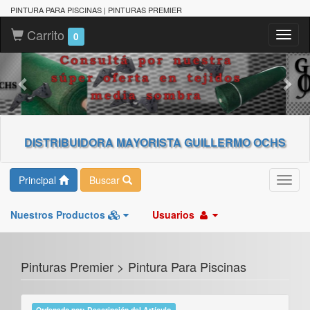
PINTURA PARA PISCINAS | PINTURAS PREMIER
Carrito
Toggl
0
naviga
DISTRIBUIDORA MAYORISTA GUILLERMO OCHS
Principal
Buscar
Toggl
navig
Nuestros Productos
Usuarios
Pinturas Premier > Pintura Para Piscinas
Ordenado por: Descripción del Artículo