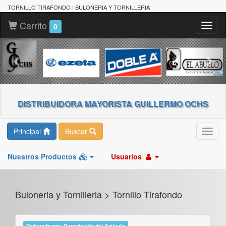
TORNILLO TIRAFONDO | BULONERIA Y TORNILLERIA
Carrito
Toggl
0
naviga
DISTRIBUIDORA MAYORISTA GUILLERMO OCHS
Principal
Buscar
Toggl
navig
Nuestros Productos
Usuarios
Buloneria y Tornilleria > Tornillo Tirafondo
Ordenado por: Descripción del Artículo