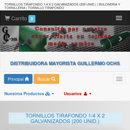
TORNILLOS TIRAFONDO 1/4 X 2 GALVANIZADOS (200 UNID.) | BULONERIA Y
TORNILLERIA | TORNILLO TIRAFONDO
Carrito
Toggl
0
naviga
DISTRIBUIDORA MAYORISTA GUILLERMO OCHS
Principal
Buscar
Toggl
navig
Nuestros Productos
Usuarios
TORNILLOS TIRAFONDO 1/4 X 2
GALVANIZADOS (200 UNID.)