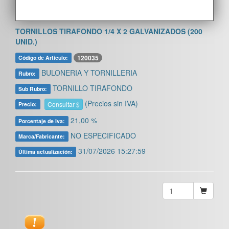
TORNILLOS TIRAFONDO 1/4 X 2 GALVANIZADOS (200
UNID.)
120035
Código de Artículo:
BULONERIA Y TORNILLERIA
Rubro:
TORNILLO TIRAFONDO
Sub Rubro:
(Precios sin IVA)
Consultar $
Precio:
21,00 %
Porcentaje de Iva:
NO ESPECIFICADO
Marca/Fabricante:
31/07/2026 15:27:59
Última actualización: