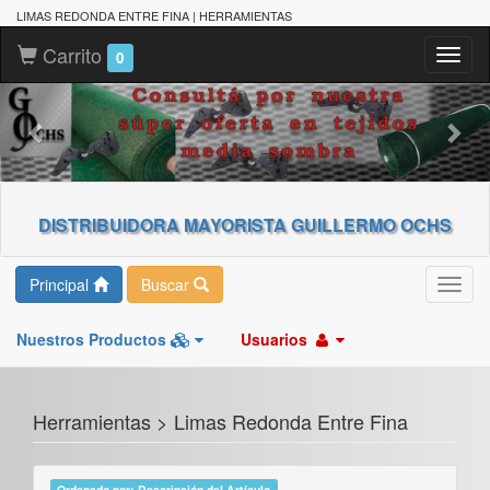
LIMAS REDONDA ENTRE FINA | HERRAMIENTAS
Carrito
Toggl
0
naviga
DISTRIBUIDORA MAYORISTA GUILLERMO OCHS
Principal
Buscar
Toggl
navig
Nuestros Productos
Usuarios
Herramientas > Limas Redonda Entre Fina
Ordenado por: Descripción del Artículo