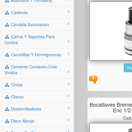
Buloneria Y Tornilleria
Cadenas
Candela Iluminacion
Caños Y Soportes Para
Cortina
Carretillas Y Hormigoneras
Cemento Contacto+cola
Pre
Vinilica
Cintas
Clavos
Bocallaves Brem
Destornilladores
Enc 1/
Cod.
Disco Abrojo