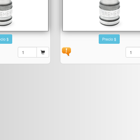
cio $
Precio $