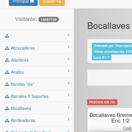
Principal
Buscar
Visitante:
13687106
Bocallaves
Ordenado por: Descripción
Abrazaderas
Última actualización: 07/
Lista Nº: 1
Alambres
Anafes
Bandas "aa"
Barrales Y Soportes
PRECIOS SIN IVA
Bocallaves
Bocallaves Brem
Enc 1/2
Bordeadoras
Cod.