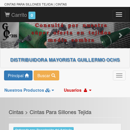
CINTAS PARA SILLONES TEJIDA | CINTAS
Carrito
Toggl
0
naviga
DISTRIBUIDORA MAYORISTA GUILLERMO OCHS
Principal
Buscar
Toggl
navig
Nuestros Productos
Usuarios
Cintas > Cintas Para Sillones Tejida
Ordenado por: Descripción del Artículo