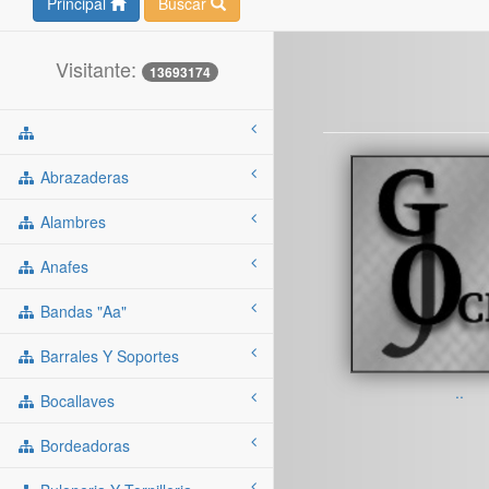
Principal
Buscar
Visitante:
13693174
Abrazaderas
Alambres
Anafes
Bandas "aa"
Barrales Y Soportes
..
Bocallaves
Bordeadoras