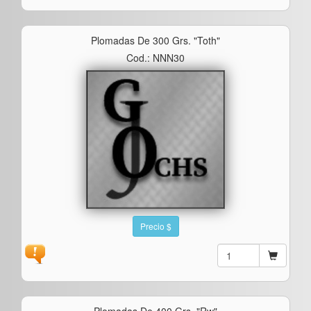
Plomadas De 300 Grs. "toth"
Cod.: NNN30
Precio $
Plomadas De 400 Grs. "rw"