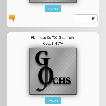
Precio $
Plomadas De 700 Grs. "toth"
Cod.: NNN70
Precio $