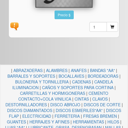
Precio $
|
ABRAZADERAS
|
ALAMBRES
|
ANAFES
|
BANDAS "AA"
|
BARRALES Y SOPORTES
|
BOCALLAVES
|
BORDEADORAS
|
BULONERIA Y TORNILLERIA
|
CADENAS
|
CANDELA
ILUMINACION
|
CAÑOS Y SOPORTES PARA CORTINA
|
CARRETILLAS Y HORMIGONERAS
|
CEMENTO
CONTACTO+COLA VINILICA
|
CINTAS
|
CLAVOS
|
DESTORNILLADORES
|
DISCO ABROJO
|
DISCOS DE CORTE
|
DISCOS DIAMANTADOS
|
DISCOS ESMERILES"AA"
|
DISCOS
FLAP
|
ELECTRICIDAD
|
FERRETERIA
|
FRESAS BREMEN
|
GUANTES
|
HERRAJES Y AFINES
|
HERRAMIENTAS
|
HILOS
|
LIJAS "AA"
|
LUBRICANTE, GRASA, DESENGRASAN
|
MALLAS
|