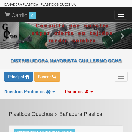
BAÑADERA PLASTICA | PLASTICOS QUECHUA
Carrito
Toggl
0
naviga
DISTRIBUIDORA MAYORISTA GUILLERMO OCHS
Principal
Buscar
Toggl
navig
Nuestros Productos
Usuarios
Plasticos Quechua > Bañadera Plastica
Ordenado por: Descripción del Artículo