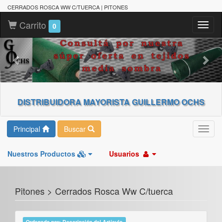
CERRADOS ROSCA WW C/TUERCA | PITONES
Carrito
Toggl
0
naviga
DISTRIBUIDORA MAYORISTA GUILLERMO OCHS
Principal
Buscar
Toggl
navig
Nuestros Productos
Usuarios
Pitones > Cerrados Rosca Ww C/tuerca
Ordenado por: Descripción del Artículo