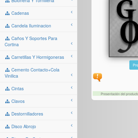
Buloneria Y Tornilleria
Cadenas
Candela Iluminacion
Caños Y Soportes Para
Cortina
Carretillas Y Hormigoneras
Pre
Cemento Contacto+cola
Vinilica
Cintas
Presentación del produc
Clavos
Destornilladores
Disco Abrojo