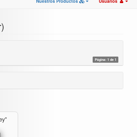
Nuestros Productos
Usuarios
r)
Página: 1 de 1
ey"