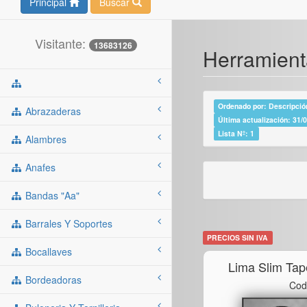
Principal
Buscar
Visitante:
13683126
Herramienta
Ordenado por: Descripción
Abrazaderas
Última actualización: 31/
Lista Nº: 1
Alambres
Anafes
Bandas "aa"
Barrales Y Soportes
PRECIOS SIN IVA
Bocallaves
Lima Slim Tap
Bordeadoras
Cod