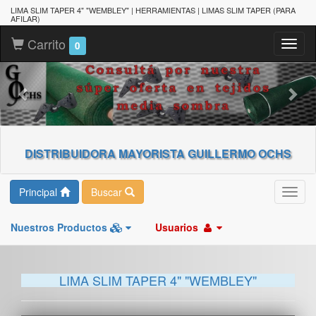
LIMA SLIM TAPER 4" "WEMBLEY" | HERRAMIENTAS | LIMAS SLIM TAPER (PARA
AFILAR)
Carrito
Toggl
0
naviga
DISTRIBUIDORA MAYORISTA GUILLERMO OCHS
Principal
Buscar
Toggl
navig
Nuestros Productos
Usuarios
LIMA SLIM TAPER 4" "WEMBLEY"