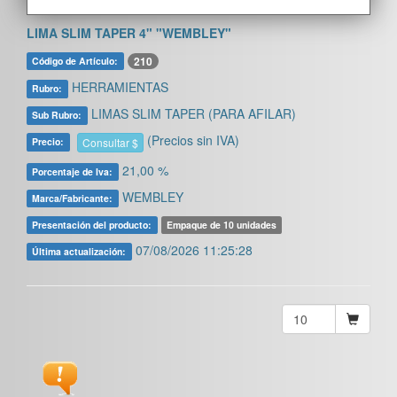
LIMA SLIM TAPER 4" "WEMBLEY"
210
Código de Artículo:
HERRAMIENTAS
Rubro:
LIMAS SLIM TAPER (PARA AFILAR)
Sub Rubro:
(Precios sin IVA)
Consultar $
Precio:
21,00 %
Porcentaje de Iva:
WEMBLEY
Marca/Fabricante:
Presentación del producto:
Empaque de 10 unidades
07/08/2026 11:25:28
Última actualización: