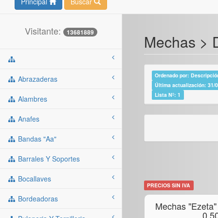
Principal
Buscar
Visitante:
13681889
Mechas > D
Ordenado por: Descripción
Abrazaderas
Última actualización: 31/
Lista Nº: 1
Alambres
Anafes
Bandas "aa"
Barrales Y Soportes
Bocallaves
PRECIOS SIN IVA
Bordeadoras
Mechas "ezeta"
0,5