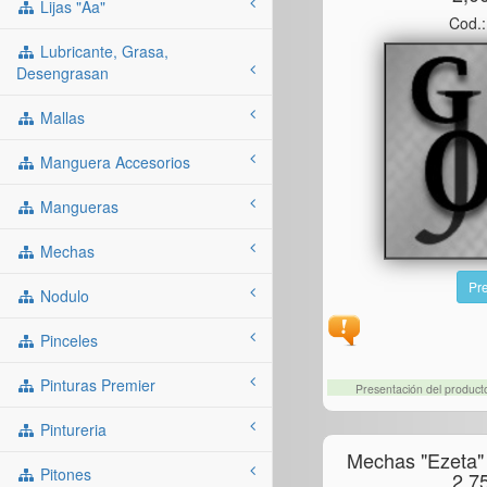
Lijas "aa"
Cod.
Lubricante, Grasa,
Desengrasan
Mallas
Manguera Accesorios
Mangueras
Mechas
Pre
Nodulo
Pinceles
Pinturas Premier
Presentación del produc
Pintureria
Mechas "ezeta"
Pitones
2.7