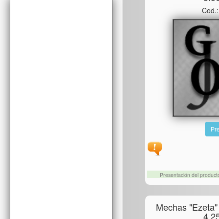
Cod.
Pre
Presentación del produc
Mechas "ezeta"
4.2