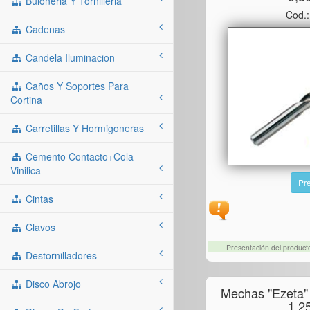
Buloneria Y Tornilleria
Cod.
Cadenas
Candela Iluminacion
Caños Y Soportes Para
Cortina
Carretillas Y Hormigoneras
Cemento Contacto+cola
Vinilica
Pre
Cintas
Clavos
Presentación del produc
Destornilladores
Disco Abrojo
Mechas "ezeta"
1.2