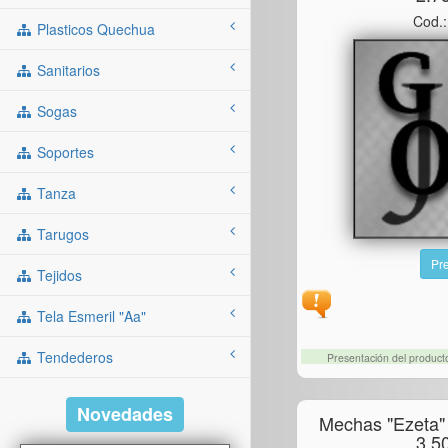
Cod.
Plasticos Quechua
Sanitarios
Sogas
Soportes
Tanza
Tarugos
Pre
Tejidos
Tela Esmeril "aa"
Tendederos
Presentación del produc
Novedades
Mechas "ezeta"
3.5