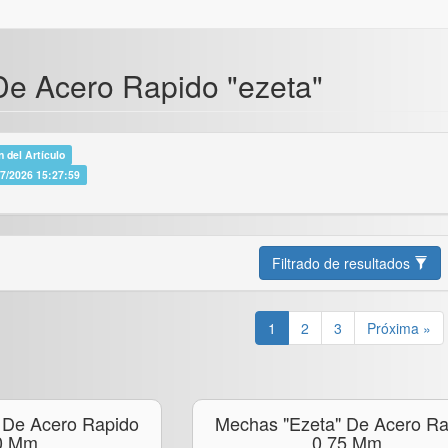
e Acero Rapido "ezeta"
 del Artículo
07/2026 15:27:59
Filtrado de resultados
1
2
3
Próxima »
 De Acero Rapido
Mechas "ezeta" De Acero Ra
0 Mm.
0,75 Mm.