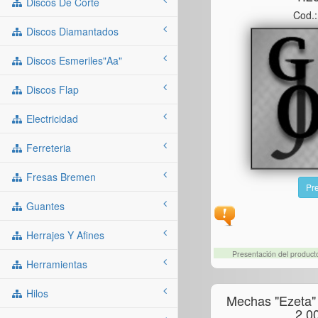
Discos De Corte
Cod.
Discos Diamantados
Discos Esmeriles"aa"
Discos Flap
Electricidad
Ferreteria
Fresas Bremen
Pre
Guantes
Herrajes Y Afines
Presentación del produc
Herramientas
Hilos
Mechas "ezeta"
2,0