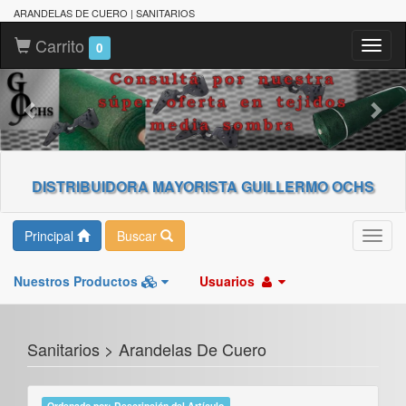
ARANDELAS DE CUERO | SANITARIOS
Carrito
Toggl
0
naviga
DISTRIBUIDORA MAYORISTA GUILLERMO OCHS
Principal
Buscar
Toggl
navig
Nuestros Productos
Usuarios
Sanitarios > Arandelas De Cuero
Ordenado por: Descripción del Artículo