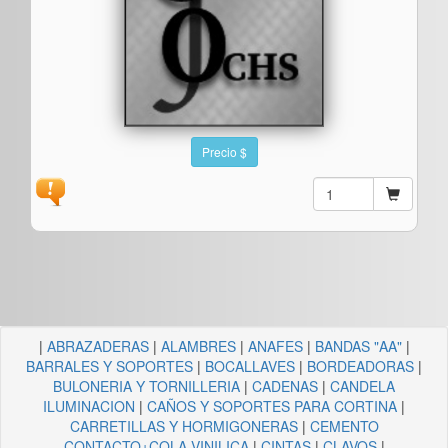
Precio $
|
ABRAZADERAS
|
ALAMBRES
|
ANAFES
|
BANDAS "AA"
|
BARRALES Y SOPORTES
|
BOCALLAVES
|
BORDEADORAS
|
BULONERIA Y TORNILLERIA
|
CADENAS
|
CANDELA
ILUMINACION
|
CAÑOS Y SOPORTES PARA CORTINA
|
CARRETILLAS Y HORMIGONERAS
|
CEMENTO
CONTACTO+COLA VINILICA
|
CINTAS
|
CLAVOS
|