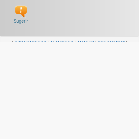
Sugerir
|
ABRAZADERAS
|
ALAMBRES
|
ANAFES
|
BANDAS "AA"
|
BARRALES Y SOPORTES
|
BOCALLAVES
|
BORDEADORAS
|
BULONERIA Y TORNILLERIA
|
CADENAS
|
CANDELA
ILUMINACION
|
CAÑOS Y SOPORTES PARA CORTINA
|
CARRETILLAS Y HORMIGONERAS
|
CEMENTO
CONTACTO+COLA VINILICA
|
CINTAS
|
CLAVOS
|
DESTORNILLADORES
|
DISCO ABROJO
|
DISCOS DE CORTE
|
DISCOS DIAMANTADOS
|
DISCOS ESMERILES"AA"
|
DISCOS
FLAP
|
ELECTRICIDAD
|
FERRETERIA
|
FRESAS BREMEN
|
GUANTES
|
HERRAJES Y AFINES
|
HERRAMIENTAS
|
HILOS
|
LIJAS "AA"
|
LUBRICANTE, GRASA, DESENGRASAN
|
MALLAS
|
MANGUERA ACCESORIOS
|
MANGUERAS
|
MECHAS
|
NODULO
|
PINCELES
|
PINTURAS PREMIER
|
PINTURERIA
|
PITONES
|
PLASTICOS QUECHUA
|
SANITARIOS
|
SOGAS
|
SOPORTES
|
TANZA
|
TARUGOS
|
TEJIDOS
|
TELA ESMERIL "AA"
|
TENDEDEROS