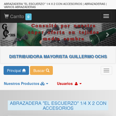
ABRAZADERA "EL ESCUERZO" 1/4 X 2 CON ACCESORIOS | ABRAZADERAS |
VARIOS ABRAZADERAS
Carrito
Toggl
0
naviga
DISTRIBUIDORA MAYORISTA GUILLERMO OCHS
Principal
Buscar
Toggl
navig
Nuestros Productos
Usuarios
ABRAZADERA "EL ESCUERZO" 1/4 X 2 CON
ACCESORIOS