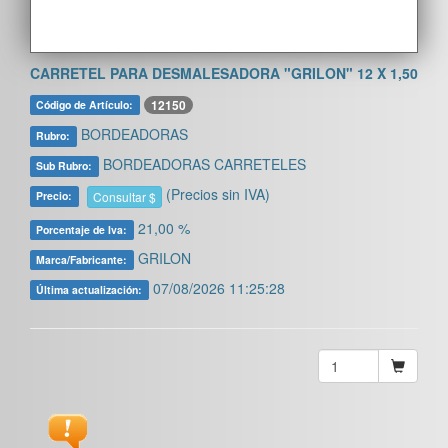
CARRETEL PARA DESMALESADORA "GRILON" 12 X 1,50
12150
Código de Artículo:
BORDEADORAS
Rubro:
BORDEADORAS CARRETELES
Sub Rubro:
(Precios sin IVA)
Consultar $
Precio:
21,00 %
Porcentaje de Iva:
GRILON
Marca/Fabricante:
07/08/2026 11:25:28
Última actualización: