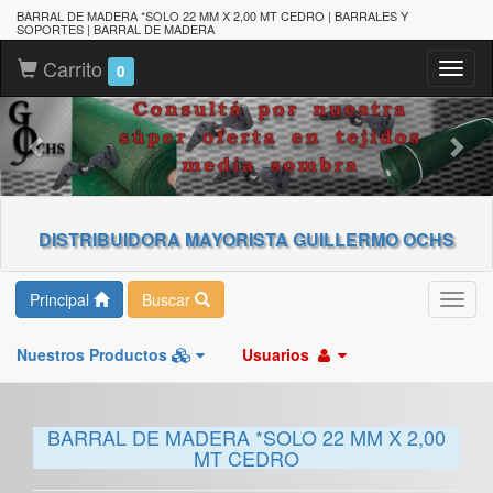
BARRAL DE MADERA *SOLO 22 MM X 2,00 MT CEDRO | BARRALES Y
SOPORTES | BARRAL DE MADERA
Carrito
Toggl
0
naviga
DISTRIBUIDORA MAYORISTA GUILLERMO OCHS
Principal
Buscar
Toggl
navig
Nuestros Productos
Usuarios
BARRAL DE MADERA *SOLO 22 MM X 2,00
MT CEDRO