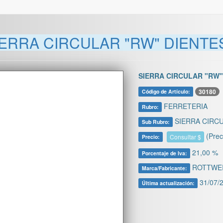
IERRA CIRCULAR "RW" DIENTES
SIERRA CIRCULAR "RW" 
30180
Código de Artículo:
FERRETERIA
Rubro:
SIERRA CIRC
Sub Rubro:
(Prec
Consultar $
Precio:
21,00 %
Porcentaje de Iva:
ROTTWE
Marca/Fabricante:
31/07/2
Última actualización: