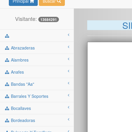
Principal
Buscar
Visitante:
13684291
S
Abrazaderas
Alambres
Anafes
Bandas "aa"
Barrales Y Soportes
Bocallaves
Bordeadoras