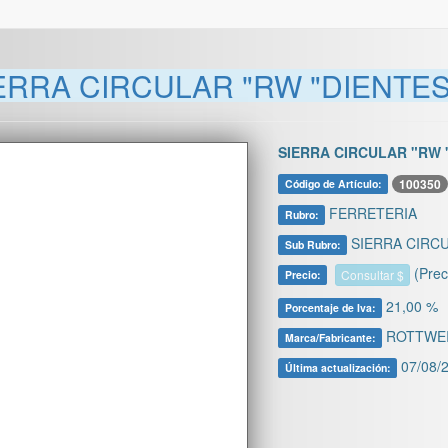
ERRA CIRCULAR "RW "DIENTES 
SIERRA CIRCULAR "RW "
100350
Código de Artículo:
FERRETERIA
Rubro:
SIERRA CIRC
Sub Rubro:
(Prec
Consultar $
Precio:
21,00 %
Porcentaje de Iva:
ROTTWE
Marca/Fabricante:
07/08/2
Última actualización: