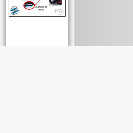
T
Cod.: A51NT
5MTS
ALARGUE DE 1,5MT
 TOMAS
C/ZAPATILLA 5 TOMAS
GRO
C/TECLA NEGRO