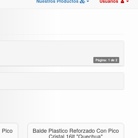
Nuestros Productos
Usuarios
Página: 1 de 2
 Pico
Balde Plastico Reforzado Con Pico
Cristal 16lt "quechua"