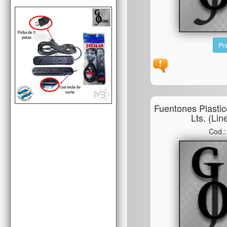
Pre
Fuentones Plasti
Lts. (lin
Cod.