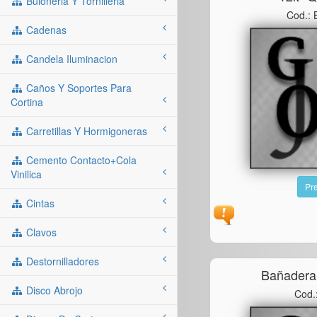
Buloneria Y Tornilleria
Cod.:
Cadenas
Candela Iluminacion
Caños Y Soportes Para
Cortina
Carretillas Y Hormigoneras
Cemento Contacto+cola
Vinilica
Pre
Cintas
Clavos
Destornilladores
Bañadera
Disco Abrojo
Cod.