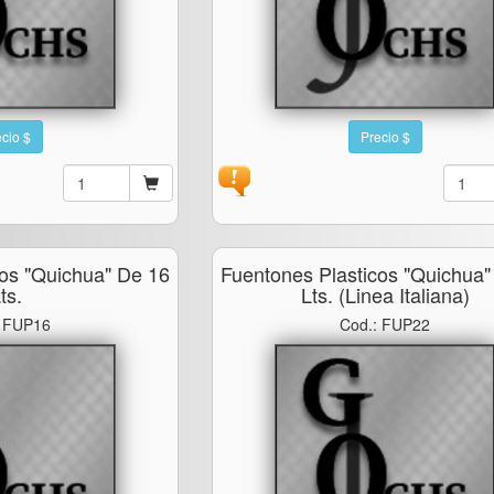
cio $
Precio $
cos "quichua" De 16
Fuentones Plasticos "quichua"
ts.
Lts. (linea Italiana)
: FUP16
Cod.: FUP22