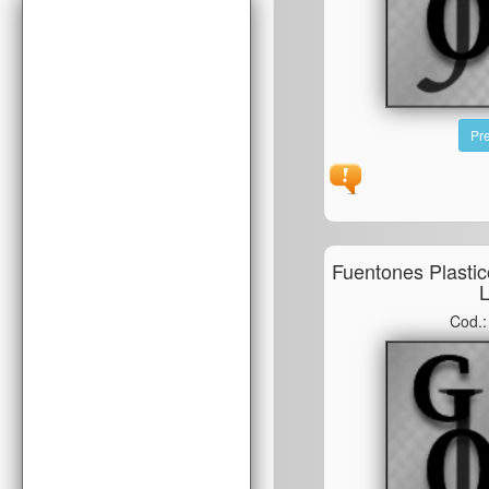
Pre
Fuentones Plasti
L
Cod.