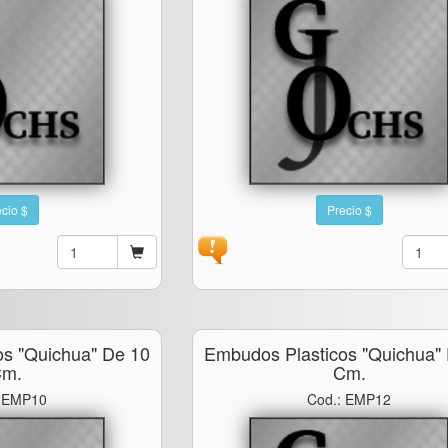
cio $
Precio $
os "quichua" De 10
Embudos Plasticos "quichua"
m.
Cm.
: EMP10
Cod.: EMP12