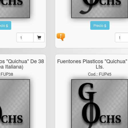
cio $
Precio $
cos "quichua" De 38
Fuentones Plasticos "quichua"
ea Italiana)
Lts.
: FUP38
Cod.: FUP45