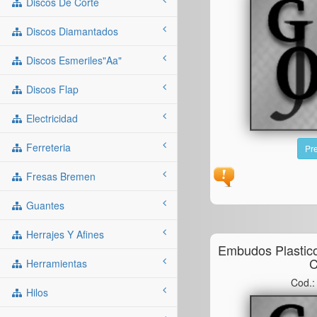
Discos De Corte
Discos Diamantados
Discos Esmeriles"aa"
Discos Flap
Electricidad
Ferreteria
Pre
Fresas Bremen
Guantes
Herrajes Y Afines
Embudos Plastic
C
Herramientas
Cod.
Hilos