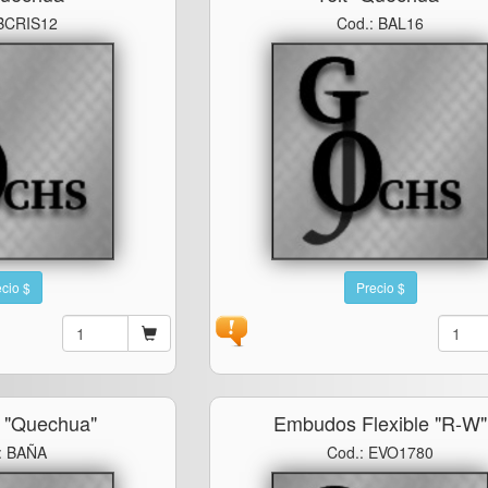
 BCRIS12
Cod.: BAL16
cio $
Precio $
 "quechua"
Embudos Flexible "r-W"
: BAÑA
Cod.: EVO1780