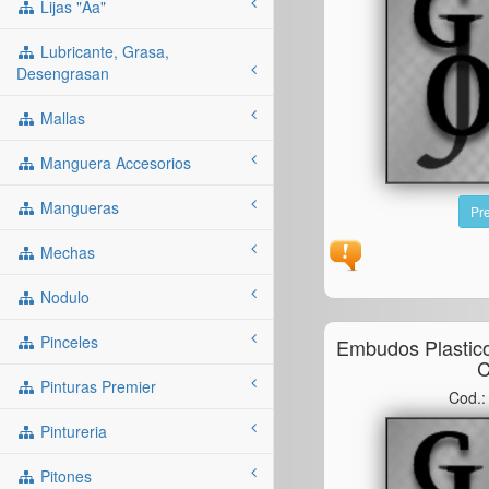
Lijas "aa"
Lubricante, Grasa,
Desengrasan
Mallas
Manguera Accesorios
Mangueras
Pre
Mechas
Nodulo
Pinceles
Embudos Plastic
C
Pinturas Premier
Cod.
Pintureria
Pitones