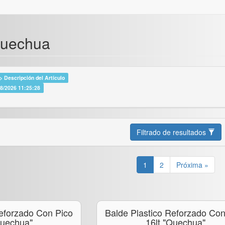
Quechua
 Descripción del Artículo
08/2026 11:25:28
Filtrado de resultados
1
2
Próxima »
Reforzado Con Pico
Balde Plastico Reforzado Con
quechua"
16lt "quechua"