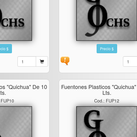
cio $
Precio $
cos "quichua" De 10
Fuentones Plasticos "quichua"
ts.
Lts.
: FUP10
Cod.: FUP12