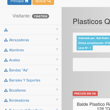
Principal
Buscar
Visitante:
13687958
Plasticos 
Ordenado por: Sub Rubro >
Abrazaderas
Última actualización: 07/
Lista Nº: 1
Alambres
Anafes
Bandas "aa"
Barrales Y Soportes
Bocallaves
PRECIOS SIN IVA
Bordeadoras
Balde Plastico 
12lt "