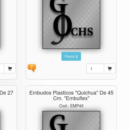
Precio $
 De 27
Embudos Plasticos "quichua" De 45
Cm. "embuflex"
Cod.: EMP45