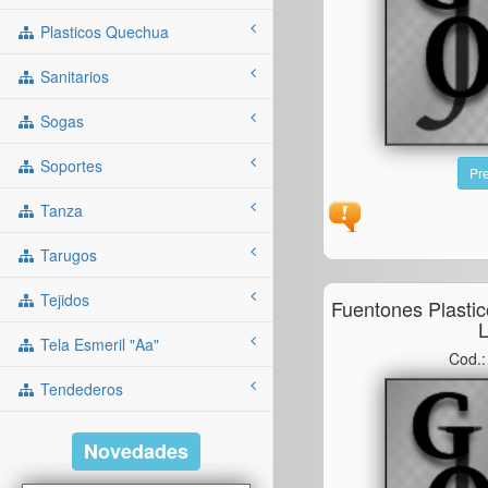
Plasticos Quechua
Sanitarios
Sogas
Soportes
Pre
Tanza
Tarugos
Tejidos
Fuentones Plasti
L
Tela Esmeril "aa"
Cod.
Tendederos
Novedades