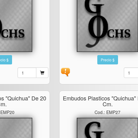
cio $
Precio $
os "quichua" De 20
Embudos Plasticos "quichua"
m.
Cm.
: EMP20
Cod.: EMP27