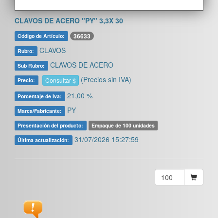
CLAVOS DE ACERO "PY" 3,3X 30
36633
Código de Artículo:
CLAVOS
Rubro:
CLAVOS DE ACERO
Sub Rubro:
(Precios sin IVA)
Consultar $
Precio:
21,00 %
Porcentaje de Iva:
PY
Marca/Fabricante:
Presentación del producto:
Empaque de 100 unidades
31/07/2026 15:27:59
Última actualización: