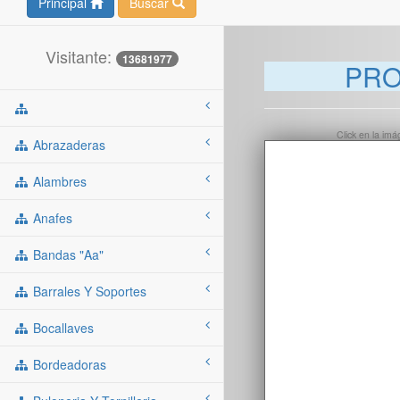
Principal
Buscar
Visitante:
13681977
PRO
Click en la im
Abrazaderas
Alambres
Anafes
Bandas "aa"
Barrales Y Soportes
Bocallaves
Bordeadoras