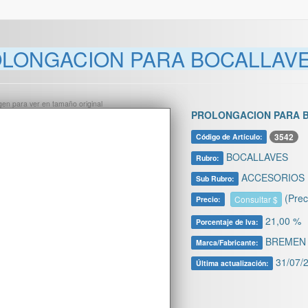
LONGACION PARA BOCALLAVES
ágen para ver en tamaño original
PROLONGACION PARA B
3542
Código de Artículo:
BOCALLAVES
Rubro:
ACCESORIOS 
Sub Rubro:
(Prec
Consultar $
Precio:
21,00 %
Porcentaje de Iva:
BREMEN
Marca/Fabricante:
31/07/2
Última actualización: