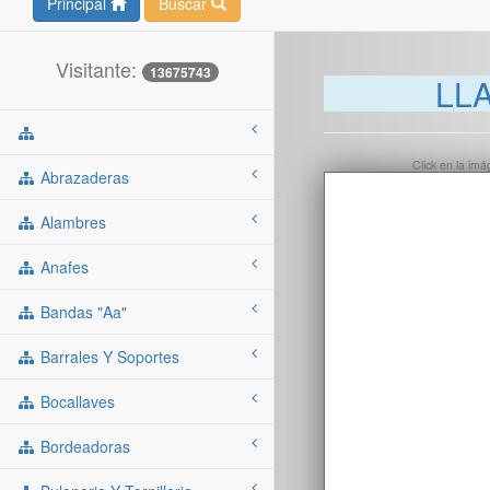
Principal
Buscar
Visitante:
13675743
LL
Click en la im
Abrazaderas
Alambres
Anafes
Bandas "aa"
Barrales Y Soportes
Bocallaves
Bordeadoras