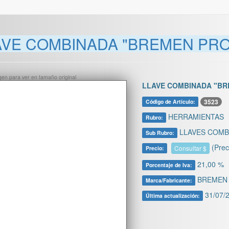
AVE COMBINADA "BREMEN PROF
ágen para ver en tamaño original
LLAVE COMBINADA "BR
3523
Código de Artículo:
HERRAMIENTAS
Rubro:
LLAVES COMB
Sub Rubro:
(Prec
Consultar $
Precio:
21,00 %
Porcentaje de Iva:
BREMEN
Marca/Fabricante:
31/07/2
Última actualización: