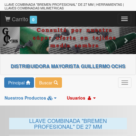
LLAVE COMBINADA "BREMEN PROFESIONAL" DE 27 MM | HERRAMIENTAS |
LLAVES COMBINADAS MILIMETRICAS
Carrito
Toggl
0
naviga
DISTRIBUIDORA MAYORISTA GUILLERMO OCHS
Principal
Buscar
Toggl
navig
Nuestros Productos
Usuarios
LLAVE COMBINADA "BREMEN
PROFESIONAL" DE 27 MM