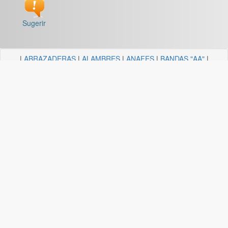
Sugerir
|
ABRAZADERAS
|
ALAMBRES
|
ANAFES
|
BANDAS "AA"
|
BARRALES Y SOPORTES
|
BOCALLAVES
|
BORDEADORAS
|
BULONERIA Y TORNILLERIA
|
CADENAS
|
CANDELA
ILUMINACION
|
CAÑOS Y SOPORTES PARA CORTINA
|
CARRETILLAS Y HORMIGONERAS
|
CEMENTO
CONTACTO+COLA VINILICA
|
CINTAS
|
CLAVOS
|
DESTORNILLADORES
|
DISCO ABROJO
|
DISCOS DE CORTE
|
DISCOS DIAMANTADOS
|
DISCOS ESMERILES"AA"
|
DISCOS
FLAP
|
ELECTRICIDAD
|
FERRETERIA
|
FRESAS BREMEN
|
GUANTES
|
HERRAJES Y AFINES
|
HERRAMIENTAS
|
HILOS
|
LIJAS "AA"
|
LUBRICANTE, GRASA, DESENGRASAN
|
MALLAS
|
MANGUERA ACCESORIOS
|
MANGUERAS
|
MECHAS
|
NODULO
|
PINCELES
|
PINTURAS PREMIER
|
PINTURERIA
|
PITONES
|
PLASTICOS QUECHUA
|
SANITARIOS
|
SOGAS
|
SOPORTES
|
TANZA
|
TARUGOS
|
TEJIDOS
|
TELA ESMERIL "AA"
|
TENDEDEROS