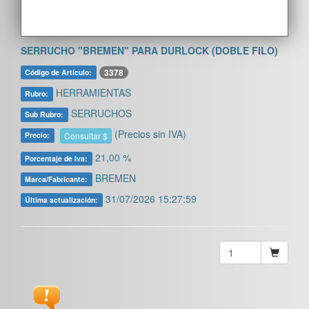
SERRUCHO "BREMEN" PARA DURLOCK (DOBLE FILO)
3378
Código de Artículo:
HERRAMIENTAS
Rubro:
SERRUCHOS
Sub Rubro:
(Precios sin IVA)
Consultar $
Precio:
21,00 %
Porcentaje de Iva:
BREMEN
Marca/Fabricante:
31/07/2026 15:27:59
Última actualización: