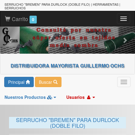
SERRUCHO "BREMEN" PARA DURLOCK (DOBLE FILO) | HERRAMIENTAS |
SERRUCHOS
Carrito
Toggl
0
naviga
DISTRIBUIDORA MAYORISTA GUILLERMO OCHS
Principal
Buscar
Toggl
navig
Nuestros Productos
Usuarios
SERRUCHO "BREMEN" PARA DURLOCK
(DOBLE FILO)