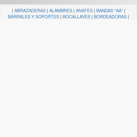
|
ABRAZADERAS
|
ALAMBRES
|
ANAFES
|
BANDAS "AA"
|
BARRALES Y SOPORTES
|
BOCALLAVES
|
BORDEADORAS
|
BULONERIA Y TORNILLERIA
|
CADENAS
|
CANDELA
ILUMINACION
|
CAÑOS Y SOPORTES PARA CORTINA
|
CARRETILLAS Y HORMIGONERAS
|
CEMENTO
CONTACTO+COLA VINILICA
|
CINTAS
|
CLAVOS
|
DESTORNILLADORES
|
DISCO ABROJO
|
DISCOS DE CORTE
|
DISCOS DIAMANTADOS
|
DISCOS ESMERILES"AA"
|
DISCOS
FLAP
|
ELECTRICIDAD
|
FERRETERIA
|
FRESAS BREMEN
|
GUANTES
|
HERRAJES Y AFINES
|
HERRAMIENTAS
|
HILOS
|
LIJAS "AA"
|
LUBRICANTE, GRASA, DESENGRASAN
|
MALLAS
|
MANGUERA ACCESORIOS
|
MANGUERAS
|
MECHAS
|
NODULO
|
PINCELES
|
PINTURAS PREMIER
|
PINTURERIA
|
PITONES
|
PLASTICOS QUECHUA
|
SANITARIOS
|
SOGAS
|
SOPORTES
|
TANZA
|
TARUGOS
|
TEJIDOS
|
TELA ESMERIL "AA"
|
TENDEDEROS
Plataforma APF-Commerce V-25.05a