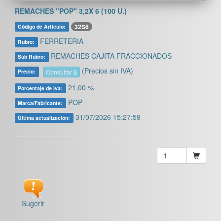
REMACHES "POP" 3,2X 6 (100 U.)
32S6
Código de Artículo:
FERRETERIA
Rubro:
REMACHES CAJITA FRACCIONADOS
Sub Rubro:
(Precios sin IVA)
Consultar $
Precio:
21,00 %
Porcentaje de Iva:
POP
Marca/Fabricante:
31/07/2026 15:27:59
Última actualización:
Sugerir