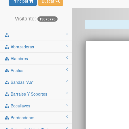
Principal
Buscar
Visitante:
13675776
Abrazaderas
Alambres
Anafes
Bandas "aa"
Barrales Y Soportes
Bocallaves
Bordeadoras