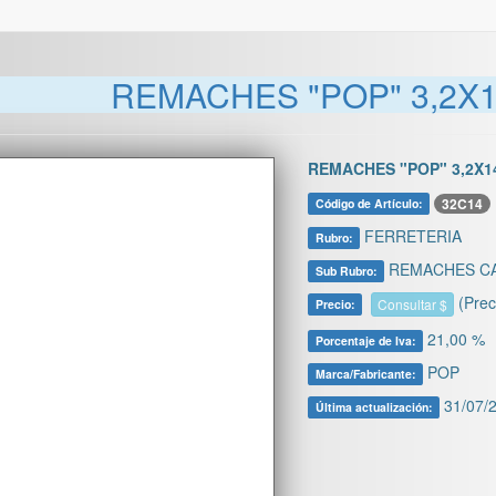
REMACHES "POP" 3,2X14
REMACHES "POP" 3,2X14
32C14
Código de Artículo:
FERRETERIA
Rubro:
REMACHES CA
Sub Rubro:
(Prec
Consultar $
Precio:
21,00 %
Porcentaje de Iva:
POP
Marca/Fabricante:
31/07/2
Última actualización: