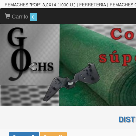
REMACHES "POP" 3,2X14 (1000 U.) | FERRETERIA | REMACHES
Carrito
0
DIS