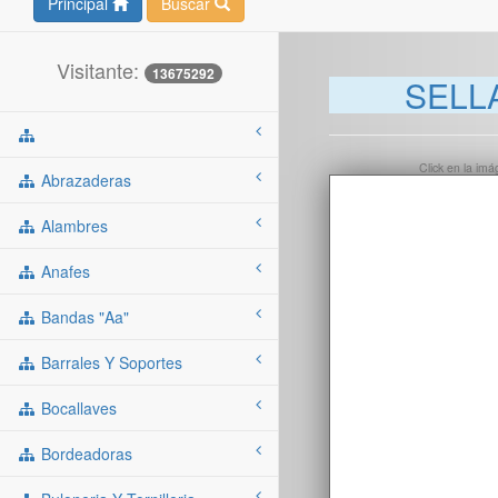
Principal
Buscar
Visitante:
13675292
SELL
Click en la im
Abrazaderas
Alambres
Anafes
Bandas "aa"
Barrales Y Soportes
Bocallaves
Bordeadoras