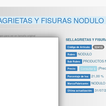
AGRIETAS Y FISURAS NODULO 
ágen para ver en tamaño original
SELLAGRIETAS Y FISUR
32415
Código de Artículo:
NODULO
Rubro:
PRODUCTOS 
Sub Rubro:
(Prec
Consultar $
Precio:
21,00 %
Porcentaje de Iva:
NODULO
Marca/Fabricante:
31/07/2
Última actualización: