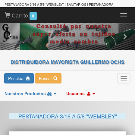
PESTAÑADORA 3/16 A 5/8 "WEMBLEY" | SANITARIOS | PESTAÑADORA
Carrito
Toggl
0
naviga
DISTRIBUIDORA MAYORISTA GUILLERMO OCHS
Principal
Buscar
Toggl
navig
Nuestros Productos
Usuarios
PESTAÑADORA 3/16 A 5/8 "WEMBLEY"