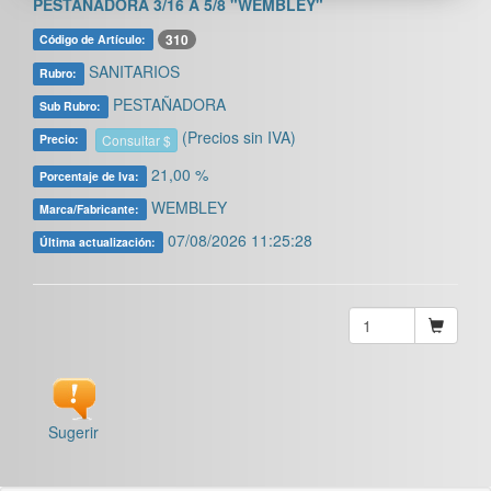
PESTAÑADORA 3/16 A 5/8 "WEMBLEY"
310
Código de Artículo:
SANITARIOS
Rubro:
PESTAÑADORA
Sub Rubro:
(Precios sin IVA)
Consultar $
Precio:
21,00 %
Porcentaje de Iva:
WEMBLEY
Marca/Fabricante:
07/08/2026 11:25:28
Última actualización:
Sugerir