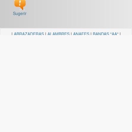
Sugerir
|
ABRAZADERAS
|
ALAMBRES
|
ANAFES
|
BANDAS "AA"
|
BARRALES Y SOPORTES
|
BOCALLAVES
|
BORDEADORAS
|
BULONERIA Y TORNILLERIA
|
CADENAS
|
CANDELA
ILUMINACION
|
CAÑOS Y SOPORTES PARA CORTINA
|
CARRETILLAS Y HORMIGONERAS
|
CEMENTO
CONTACTO+COLA VINILICA
|
CINTAS
|
CLAVOS
|
DESTORNILLADORES
|
DISCO ABROJO
|
DISCOS DE CORTE
|
DISCOS DIAMANTADOS
|
DISCOS ESMERILES"AA"
|
DISCOS
FLAP
|
ELECTRICIDAD
|
FERRETERIA
|
FRESAS BREMEN
|
GUANTES
|
HERRAJES Y AFINES
|
HERRAMIENTAS
|
HILOS
|
LIJAS "AA"
|
LUBRICANTE, GRASA, DESENGRASAN
|
MALLAS
|
MANGUERA ACCESORIOS
|
MANGUERAS
|
MECHAS
|
NODULO
|
PINCELES
|
PINTURAS PREMIER
|
PINTURERIA
|
PITONES
|
PLASTICOS QUECHUA
|
SANITARIOS
|
SOGAS
|
SOPORTES
|
TANZA
|
TARUGOS
|
TEJIDOS
|
TELA ESMERIL "AA"
|
TENDEDEROS