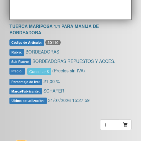
TUERCA MARIPOSA 1/4 PARA MANIJA DE
BORDEADORA
30110
Código de Artículo:
BORDEADORAS
Rubro:
BORDEADORAS REPUESTOS Y ACCES.
Sub Rubro:
(Precios sin IVA)
Consultar $
Precio:
21,00 %
Porcentaje de Iva:
SCHAFER
Marca/Fabricante:
31/07/2026 15:27:59
Última actualización: