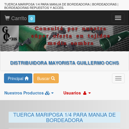
TUERCA MARIPOSA 1/4 PARA MANIJA DE BORDEADORA | BORDEADORAS |
BORDEADORAS REPUESTOS Y ACCES.
Carrito
Toggl
0
naviga
DISTRIBUIDORA MAYORISTA GUILLERMO OCHS
Principal
Buscar
Toggl
navig
Nuestros Productos
Usuarios
TUERCA MARIPOSA 1/4 PARA MANIJA DE
BORDEADORA