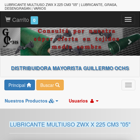
LUBRICANTE MULTIUSO ZWX X 225 CM3 "05" | LUBRICANTE, GRASA,
DESENGRASAN | VARIOS
Carrito
Toggl
0
naviga
DISTRIBUIDORA MAYORISTA GUILLERMO OCHS
Principal
Buscar
Toggl
navig
Nuestros Productos
Usuarios
LUBRICANTE MULTIUSO ZWX X 225 CM3 "05"