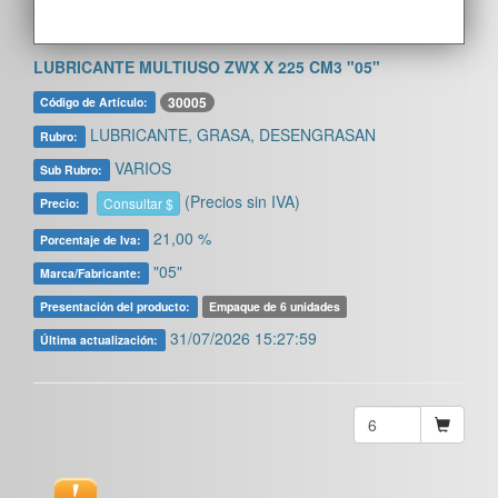
LUBRICANTE MULTIUSO ZWX X 225 CM3 "05"
30005
Código de Artículo:
LUBRICANTE, GRASA, DESENGRASAN
Rubro:
VARIOS
Sub Rubro:
(Precios sin IVA)
Consultar $
Precio:
21,00 %
Porcentaje de Iva:
"05"
Marca/Fabricante:
Presentación del producto:
Empaque de 6 unidades
31/07/2026 15:27:59
Última actualización: