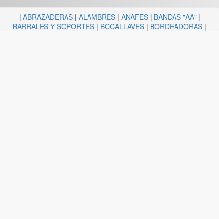
|
ABRAZADERAS
|
ALAMBRES
|
ANAFES
|
BANDAS "AA"
|
BARRALES Y SOPORTES
|
BOCALLAVES
|
BORDEADORAS
|
BULONERIA Y TORNILLERIA
|
CADENAS
|
CANDELA
ILUMINACION
|
CAÑOS Y SOPORTES PARA CORTINA
|
CARRETILLAS Y HORMIGONERAS
|
CEMENTO
CONTACTO+COLA VINILICA
|
CINTAS
|
CLAVOS
|
DESTORNILLADORES
|
DISCO ABROJO
|
DISCOS DE CORTE
|
DISCOS DIAMANTADOS
|
DISCOS ESMERILES"AA"
|
DISCOS
FLAP
|
ELECTRICIDAD
|
FERRETERIA
|
FRESAS BREMEN
|
GUANTES
|
HERRAJES Y AFINES
|
HERRAMIENTAS
|
HILOS
|
LIJAS "AA"
|
LUBRICANTE, GRASA, DESENGRASAN
|
MALLAS
|
MANGUERA ACCESORIOS
|
MANGUERAS
|
MECHAS
|
NODULO
|
PINCELES
|
PINTURAS PREMIER
|
PINTURERIA
|
PITONES
|
PLASTICOS QUECHUA
|
SANITARIOS
|
SOGAS
|
SOPORTES
|
TANZA
|
TARUGOS
|
TEJIDOS
|
TELA ESMERIL "AA"
|
TENDEDEROS
Plataforma APF-Commerce V-25.05a