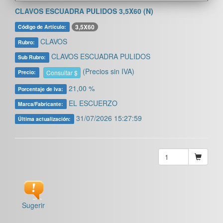
CLAVOS ESCUADRA PULIDOS 3,5X60 (N)
3,5X60
Código de Artículo:
CLAVOS
Rubro:
CLAVOS ESCUADRA PULIDOS
Sub Rubro:
(Precios sin IVA)
Consultar $
Precio:
21,00 %
Porcentaje de Iva:
EL ESCUERZO
Marca/Fabricante:
31/07/2026 15:27:59
Última actualización:
Sugerir