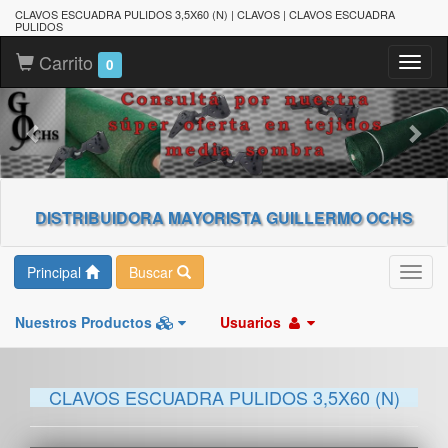
CLAVOS ESCUADRA PULIDOS 3,5X60 (N) | CLAVOS | CLAVOS ESCUADRA
PULIDOS
Carrito
Toggl
0
naviga
DISTRIBUIDORA MAYORISTA GUILLERMO OCHS
Principal
Buscar
Toggl
navig
Nuestros Productos
Usuarios
CLAVOS ESCUADRA PULIDOS 3,5X60 (N)