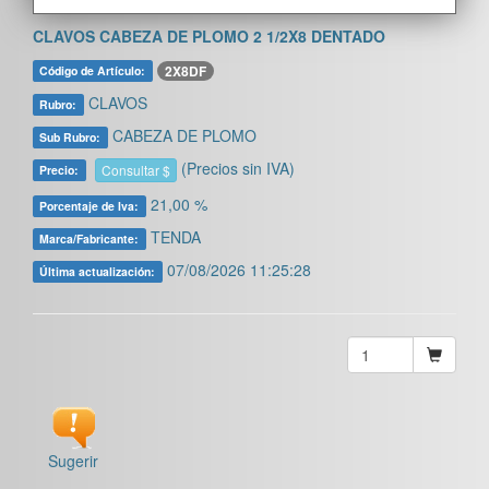
CLAVOS CABEZA DE PLOMO 2 1/2X8 DENTADO
2X8DF
Código de Artículo:
CLAVOS
Rubro:
CABEZA DE PLOMO
Sub Rubro:
(Precios sin IVA)
Consultar $
Precio:
21,00 %
Porcentaje de Iva:
TENDA
Marca/Fabricante:
07/08/2026 11:25:28
Última actualización:
Sugerir