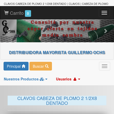
CLAVOS CABEZA DE PLOMO 2 1/2X8 DENTADO | CLAVOS | CABEZA DE PLOMO
Carrito
Toggl
0
naviga
DISTRIBUIDORA MAYORISTA GUILLERMO OCHS
Principal
Buscar
Toggl
navig
Nuestros Productos
Usuarios
CLAVOS CABEZA DE PLOMO 2 1/2X8
DENTADO