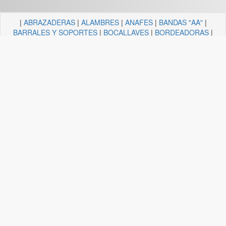
|
ABRAZADERAS
|
ALAMBRES
|
ANAFES
|
BANDAS "AA"
|
BARRALES Y SOPORTES
|
BOCALLAVES
|
BORDEADORAS
|
BULONERIA Y TORNILLERIA
|
CADENAS
|
CANDELA
ILUMINACION
|
CAÑOS Y SOPORTES PARA CORTINA
|
CARRETILLAS Y HORMIGONERAS
|
CEMENTO
CONTACTO+COLA VINILICA
|
CINTAS
|
CLAVOS
|
DESTORNILLADORES
|
DISCO ABROJO
|
DISCOS DE CORTE
|
DISCOS DIAMANTADOS
|
DISCOS ESMERILES"AA"
|
DISCOS
FLAP
|
ELECTRICIDAD
|
FERRETERIA
|
FRESAS BREMEN
|
GUANTES
|
HERRAJES Y AFINES
|
HERRAMIENTAS
|
HILOS
|
LIJAS "AA"
|
LUBRICANTE, GRASA, DESENGRASAN
|
MALLAS
|
MANGUERA ACCESORIOS
|
MANGUERAS
|
MECHAS
|
NODULO
|
PINCELES
|
PINTURAS PREMIER
|
PINTURERIA
|
PITONES
|
PLASTICOS QUECHUA
|
SANITARIOS
|
SOGAS
|
SOPORTES
|
TANZA
|
TARUGOS
|
TEJIDOS
|
TELA ESMERIL "AA"
|
TENDEDEROS