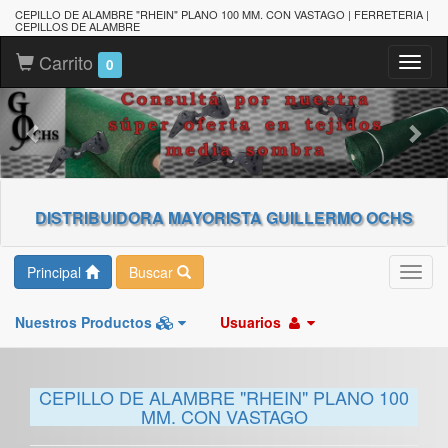
CEPILLO DE ALAMBRE "RHEIN" PLANO 100 MM. CON VASTAGO | FERRETERIA |
CEPILLOS DE ALAMBRE
Carrito
Toggl
0
naviga
DISTRIBUIDORA MAYORISTA GUILLERMO OCHS
Principal
Buscar
Toggl
navig
Nuestros Productos
Usuarios
CEPILLO DE ALAMBRE "RHEIN" PLANO 100
MM. CON VASTAGO