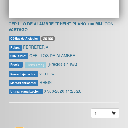
CEPILLO DE ALAMBRE "RHEIN" PLANO 100 MM. CON
VASTAGO
29100
Código de Artículo:
FERRETERIA
Rubro:
CEPILLOS DE ALAMBRE
Sub Rubro:
(Precios sin IVA)
Consultar $
Precio:
21,00 %
Porcentaje de Iva:
RHEIN
Marca/Fabricante:
07/08/2026 11:25:28
Última actualización: