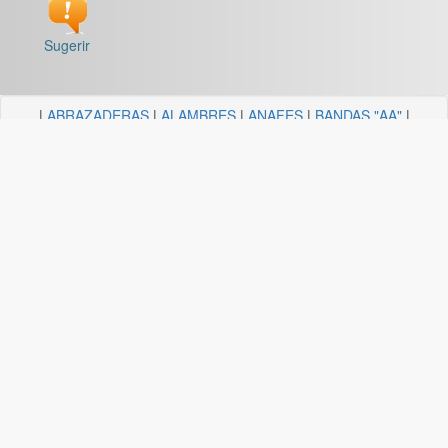
Sugerir
|
ABRAZADERAS
|
ALAMBRES
|
ANAFES
|
BANDAS "AA"
|
BARRALES Y SOPORTES
|
BOCALLAVES
|
BORDEADORAS
|
BULONERIA Y TORNILLERIA
|
CADENAS
|
CANDELA
ILUMINACION
|
CAÑOS Y SOPORTES PARA CORTINA
|
CARRETILLAS Y HORMIGONERAS
|
CEMENTO
CONTACTO+COLA VINILICA
|
CINTAS
|
CLAVOS
|
DESTORNILLADORES
|
DISCO ABROJO
|
DISCOS DE CORTE
|
DISCOS DIAMANTADOS
|
DISCOS ESMERILES"AA"
|
DISCOS
FLAP
|
ELECTRICIDAD
|
FERRETERIA
|
FRESAS BREMEN
|
GUANTES
|
HERRAJES Y AFINES
|
HERRAMIENTAS
|
HILOS
|
LIJAS "AA"
|
LUBRICANTE, GRASA, DESENGRASAN
|
MALLAS
|
MANGUERA ACCESORIOS
|
MANGUERAS
|
MECHAS
|
NODULO
|
PINCELES
|
PINTURAS PREMIER
|
PINTURERIA
|
PITONES
|
PLASTICOS QUECHUA
|
SANITARIOS
|
SOGAS
|
SOPORTES
|
TANZA
|
TARUGOS
|
TEJIDOS
|
TELA ESMERIL "AA"
|
TENDEDEROS