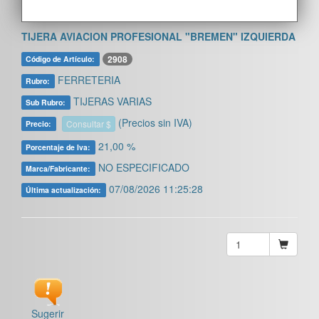
TIJERA AVIACION PROFESIONAL "BREMEN" IZQUIERDA
2908
Código de Artículo:
FERRETERIA
Rubro:
TIJERAS VARIAS
Sub Rubro:
(Precios sin IVA)
Consultar $
Precio:
21,00 %
Porcentaje de Iva:
NO ESPECIFICADO
Marca/Fabricante:
07/08/2026 11:25:28
Última actualización:
Sugerir