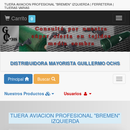
TIJERA AVIACION PROFESIONAL "BREMEN" IZQUIERDA | FERRETERIA |
TIJERAS VARIAS
Carrito
Toggl
0
naviga
DISTRIBUIDORA MAYORISTA GUILLERMO OCHS
Principal
Buscar
Toggl
navig
Nuestros Productos
Usuarios
TIJERA AVIACION PROFESIONAL "BREMEN"
IZQUIERDA