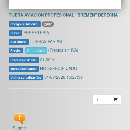
TIJERA AVIACION PROFESIONAL "BREMEN" DERECHA
2907
Código de Artículo:
FERRETERIA
Rubro:
TIJERAS VARIAS
Sub Rubro:
(Precios sin IVA)
Consultar $
Precio:
21,00 %
Porcentaje de Iva:
NO ESPECIFICADO
Marca/Fabricante:
31/07/2026 15:27:59
Última actualización:
Sugerir