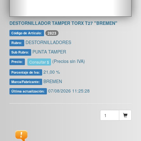
DESTORNILLADOR TAMPER TORX T27 "BREMEN"
2823
Código de Artículo:
DESTORNILLADORES
Rubro:
PUNTA TAMPER
Sub Rubro:
(Precios sin IVA)
Consultar $
Precio:
21,00 %
Porcentaje de Iva:
BREMEN
Marca/Fabricante:
07/08/2026 11:25:28
Última actualización: