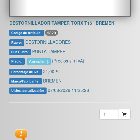
DESTORNILLADOR TAMPER TORX T15 "BREMEN"
2820
Código de Artículo:
DESTORNILLADORES
Rubro:
PUNTA TAMPER
Sub Rubro:
(Precios sin IVA)
Consultar $
Precio:
21,00 %
Porcentaje de Iva:
BREMEN
Marca/Fabricante:
07/08/2026 11:25:28
Última actualización: