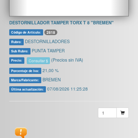
DESTORNILLADOR TAMPER TORX T 8 "BREMEN"
2818
Código de Artículo:
DESTORNILLADORES
Rubro:
PUNTA TAMPER
Sub Rubro:
(Precios sin IVA)
Consultar $
Precio:
21,00 %
Porcentaje de Iva:
BREMEN
Marca/Fabricante:
07/08/2026 11:25:28
Última actualización: