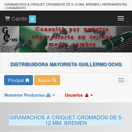
GIRAMACHOS A CRIQUET CROMADOS DE 5-12 MM. BREMEN | HERRAMIENTAS
| GIRAMACHO
Carrito
Toggl
0
naviga
DISTRIBUIDORA MAYORISTA GUILLERMO OCHS
Principal
Buscar
Toggl
navig
Nuestros Productos
Usuarios
GIRAMACHOS A CRIQUET CROMADOS DE 5-
12 MM. BREMEN