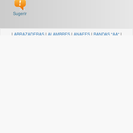
Sugerir
|
ABRAZADERAS
|
ALAMBRES
|
ANAFES
|
BANDAS "AA"
|
BARRALES Y SOPORTES
|
BOCALLAVES
|
BORDEADORAS
|
BULONERIA Y TORNILLERIA
|
CADENAS
|
CANDELA
ILUMINACION
|
CAÑOS Y SOPORTES PARA CORTINA
|
CARRETILLAS Y HORMIGONERAS
|
CEMENTO
CONTACTO+COLA VINILICA
|
CINTAS
|
CLAVOS
|
DESTORNILLADORES
|
DISCO ABROJO
|
DISCOS DE CORTE
|
DISCOS DIAMANTADOS
|
DISCOS ESMERILES"AA"
|
DISCOS
FLAP
|
ELECTRICIDAD
|
FERRETERIA
|
FRESAS BREMEN
|
GUANTES
|
HERRAJES Y AFINES
|
HERRAMIENTAS
|
HILOS
|
LIJAS "AA"
|
LUBRICANTE, GRASA, DESENGRASAN
|
MALLAS
|
MANGUERA ACCESORIOS
|
MANGUERAS
|
MECHAS
|
NODULO
|
PINCELES
|
PINTURAS PREMIER
|
PINTURERIA
|
PITONES
|
PLASTICOS QUECHUA
|
SANITARIOS
|
SOGAS
|
SOPORTES
|
TANZA
|
TARUGOS
|
TEJIDOS
|
TELA ESMERIL "AA"
|
TENDEDEROS