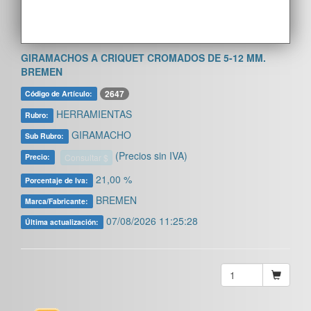
GIRAMACHOS A CRIQUET CROMADOS DE 5-12 MM.
BREMEN
2647
Código de Artículo:
HERRAMIENTAS
Rubro:
GIRAMACHO
Sub Rubro:
(Precios sin IVA)
Consultar $
Precio:
21,00 %
Porcentaje de Iva:
BREMEN
Marca/Fabricante:
07/08/2026 11:25:28
Última actualización: