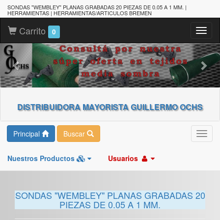
SONDAS "WEMBLEY" PLANAS GRABADAS 20 PIEZAS DE 0.05 A 1 MM. |
HERRAMIENTAS | HERRAMIENTAS/ARTICULOS BREMEN
Carrito
Toggl
0
naviga
DISTRIBUIDORA MAYORISTA GUILLERMO OCHS
Principal
Buscar
Toggl
navig
Nuestros Productos
Usuarios
SONDAS "WEMBLEY" PLANAS GRABADAS 20
PIEZAS DE 0.05 A 1 MM.