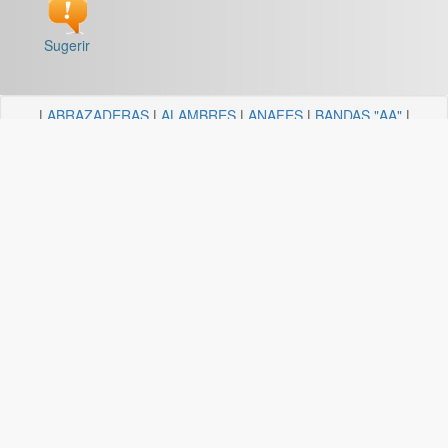
Sugerir
|
ABRAZADERAS
|
ALAMBRES
|
ANAFES
|
BANDAS "AA"
|
BARRALES Y SOPORTES
|
BOCALLAVES
|
BORDEADORAS
|
BULONERIA Y TORNILLERIA
|
CADENAS
|
CANDELA
ILUMINACION
|
CAÑOS Y SOPORTES PARA CORTINA
|
CARRETILLAS Y HORMIGONERAS
|
CEMENTO
CONTACTO+COLA VINILICA
|
CINTAS
|
CLAVOS
|
DESTORNILLADORES
|
DISCO ABROJO
|
DISCOS DE CORTE
|
DISCOS DIAMANTADOS
|
DISCOS ESMERILES"AA"
|
DISCOS
FLAP
|
ELECTRICIDAD
|
FERRETERIA
|
FRESAS BREMEN
|
GUANTES
|
HERRAJES Y AFINES
|
HERRAMIENTAS
|
HILOS
|
LIJAS "AA"
|
LUBRICANTE, GRASA, DESENGRASAN
|
MALLAS
|
MANGUERA ACCESORIOS
|
MANGUERAS
|
MECHAS
|
NODULO
|
PINCELES
|
PINTURAS PREMIER
|
PINTURERIA
|
PITONES
|
PLASTICOS QUECHUA
|
SANITARIOS
|
SOGAS
|
SOPORTES
|
TANZA
|
TARUGOS
|
TEJIDOS
|
TELA ESMERIL "AA"
|
TENDEDEROS