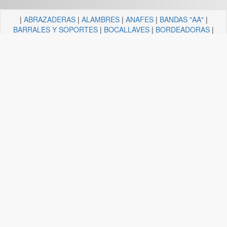
|
ABRAZADERAS
|
ALAMBRES
|
ANAFES
|
BANDAS "AA"
|
BARRALES Y SOPORTES
|
BOCALLAVES
|
BORDEADORAS
|
BULONERIA Y TORNILLERIA
|
CADENAS
|
CANDELA
ILUMINACION
|
CAÑOS Y SOPORTES PARA CORTINA
|
CARRETILLAS Y HORMIGONERAS
|
CEMENTO
CONTACTO+COLA VINILICA
|
CINTAS
|
CLAVOS
|
DESTORNILLADORES
|
DISCO ABROJO
|
DISCOS DE CORTE
|
DISCOS DIAMANTADOS
|
DISCOS ESMERILES"AA"
|
DISCOS
FLAP
|
ELECTRICIDAD
|
FERRETERIA
|
FRESAS BREMEN
|
GUANTES
|
HERRAJES Y AFINES
|
HERRAMIENTAS
|
HILOS
|
LIJAS "AA"
|
LUBRICANTE, GRASA, DESENGRASAN
|
MALLAS
|
MANGUERA ACCESORIOS
|
MANGUERAS
|
MECHAS
|
NODULO
|
PINCELES
|
PINTURAS PREMIER
|
PINTURERIA
|
PITONES
|
PLASTICOS QUECHUA
|
SANITARIOS
|
SOGAS
|
SOPORTES
|
TANZA
|
TARUGOS
|
TEJIDOS
|
TELA ESMERIL "AA"
|
TENDEDEROS
Plataforma APF-Commerce V-25.05a