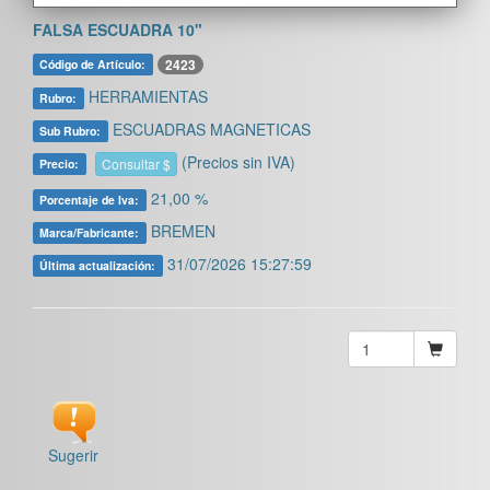
FALSA ESCUADRA 10"
2423
Código de Artículo:
HERRAMIENTAS
Rubro:
ESCUADRAS MAGNETICAS
Sub Rubro:
(Precios sin IVA)
Consultar $
Precio:
21,00 %
Porcentaje de Iva:
BREMEN
Marca/Fabricante:
31/07/2026 15:27:59
Última actualización:
Sugerir