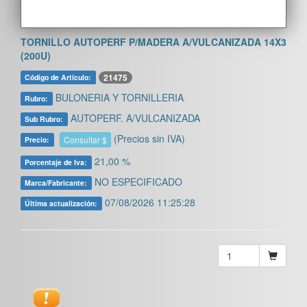
TORNILLO AUTOPERF P/MADERA A/VULCANIZADA 14X3
(200U)
21475
Código de Artículo:
BULONERIA Y TORNILLERIA
Rubro:
AUTOPERF. A/VULCANIZADA
Sub Rubro:
(Precios sin IVA)
Consultar $
Precio:
21,00 %
Porcentaje de Iva:
NO ESPECIFICADO
Marca/Fabricante:
07/08/2026 11:25:28
Última actualización: