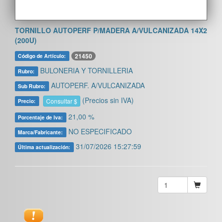
TORNILLO AUTOPERF P/MADERA A/VULCANIZADA 14X2
(200U)
21450
Código de Artículo:
BULONERIA Y TORNILLERIA
Rubro:
AUTOPERF. A/VULCANIZADA
Sub Rubro:
(Precios sin IVA)
Consultar $
Precio:
21,00 %
Porcentaje de Iva:
NO ESPECIFICADO
Marca/Fabricante:
31/07/2026 15:27:59
Última actualización: