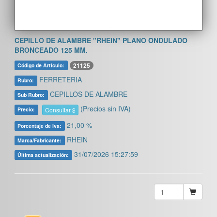
CEPILLO DE ALAMBRE "RHEIN" PLANO ONDULADO
BRONCEADO 125 MM.
21125
Código de Artículo:
FERRETERIA
Rubro:
CEPILLOS DE ALAMBRE
Sub Rubro:
(Precios sin IVA)
Consultar $
Precio:
21,00 %
Porcentaje de Iva:
RHEIN
Marca/Fabricante:
31/07/2026 15:27:59
Última actualización: