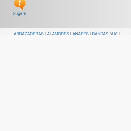
Sugerir
|
ABRAZADERAS
|
ALAMBRES
|
ANAFES
|
BANDAS "AA"
|
BARRALES Y SOPORTES
|
BOCALLAVES
|
BORDEADORAS
|
BULONERIA Y TORNILLERIA
|
CADENAS
|
CANDELA
ILUMINACION
|
CAÑOS Y SOPORTES PARA CORTINA
|
CARRETILLAS Y HORMIGONERAS
|
CEMENTO
CONTACTO+COLA VINILICA
|
CINTAS
|
CLAVOS
|
DESTORNILLADORES
|
DISCO ABROJO
|
DISCOS DE CORTE
|
DISCOS DIAMANTADOS
|
DISCOS ESMERILES"AA"
|
DISCOS
FLAP
|
ELECTRICIDAD
|
FERRETERIA
|
FRESAS BREMEN
|
GUANTES
|
HERRAJES Y AFINES
|
HERRAMIENTAS
|
HILOS
|
LIJAS "AA"
|
LUBRICANTE, GRASA, DESENGRASAN
|
MALLAS
|
MANGUERA ACCESORIOS
|
MANGUERAS
|
MECHAS
|
NODULO
|
PINCELES
|
PINTURAS PREMIER
|
PINTURERIA
|
PITONES
|
PLASTICOS QUECHUA
|
SANITARIOS
|
SOGAS
|
SOPORTES
|
TANZA
|
TARUGOS
|
TEJIDOS
|
TELA ESMERIL "AA"
|
TENDEDEROS