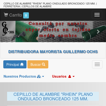
CEPILLO DE ALAMBRE "RHEIN" PLANO ONDULADO BRONCEADO 125 MM. |
FERRETERIA | CEPILLOS DE ALAMBRE
Carrito
Toggl
0
naviga
DISTRIBUIDORA MAYORISTA GUILLERMO OCHS
Principal
Buscar
Toggl
navig
Nuestros Productos
Usuarios
CEPILLO DE ALAMBRE "RHEIN" PLANO
ONDULADO BRONCEADO 125 MM.