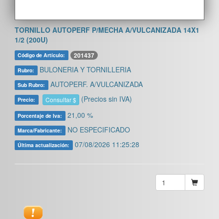
TORNILLO AUTOPERF P/MECHA A/VULCANIZADA 14X1
1/2 (200U)
201437
Código de Artículo:
BULONERIA Y TORNILLERIA
Rubro:
AUTOPERF. A/VULCANIZADA
Sub Rubro:
(Precios sin IVA)
Consultar $
Precio:
21,00 %
Porcentaje de Iva:
NO ESPECIFICADO
Marca/Fabricante:
07/08/2026 11:25:28
Última actualización: